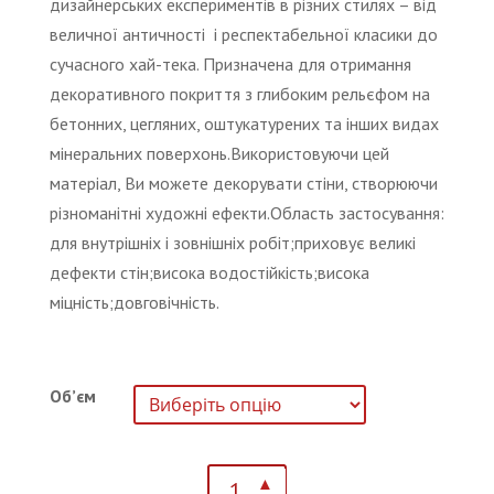
дизайнерських експериментів в різних стилях – від
величної античності і респектабельної класики до
сучасного хай-тека. Призначена для отримання
декоративного покриття з глибоким рельєфом на
бетонних, цегляних, оштукатурених та інших видах
мінеральних поверхонь.Використовуючи цей
матеріал, Ви можете декорувати стіни, створюючи
різноманітні художні ефекти.Область застосування:
для внутрішніх і зовнішніх робіт;приховує великі
дефекти стін;висока водостійкість;висока
міцність;довговічність.
Об’єм
Декоративне