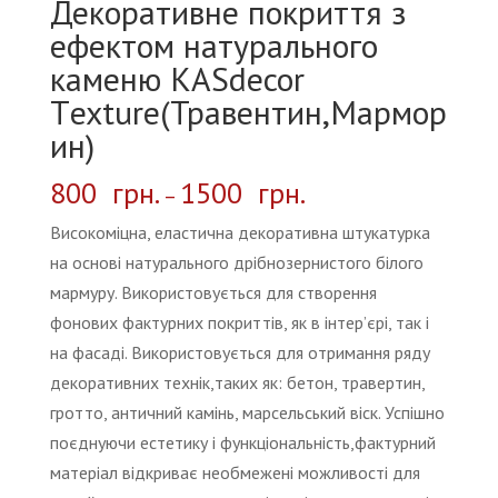
Декоративне покриття з
ефектом натурального
каменю КASdecor
Тexture(Травентин,Мармор
ин)
800
грн.
1500
грн.
–
Високоміцна, еластична декоративна штукатурка
на основі натурального дрібнозернистого білого
мармуру. Використовується для створення
фонових фактурних покриттів, як в інтер’єрі, так і
на фасаді. Використовується для отримання ряду
декоративних технік,таких як: бетон, травертин,
гротто, античний камінь, марсельський віск. Успішно
поєднуючи естетику і функціональність,фактурний
матеріал відкриває необмежені можливості для