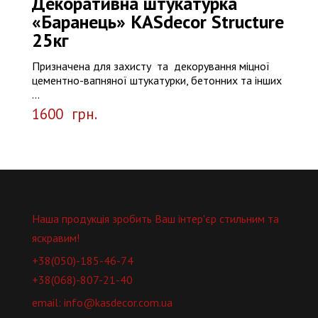
Декоративна штукатурка
«Баранець» КASdecor Structure
25кг
Призначена для захисту та декорування міцної
цементно-вапняної штукатурки, бетонних та інших
...
1600
грн.
Наша продукція зробить Ваш інтер'єр стильним та
яскравим!
+38(050)-185-46-74
+38(068)-807-21-40
email: info@kasdecor.com.ua