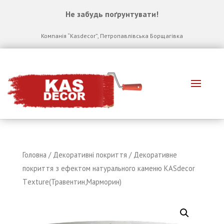
Не забудь по
ґ
рунтувати!
Компанія “Kasdecor”, Петропавлівська Борщагівка
Головна
/
Декоративні покриття
/ Декоративне
покриття з ефектом натурального каменю КASdecor
Тexture(Травентин,Марморин)