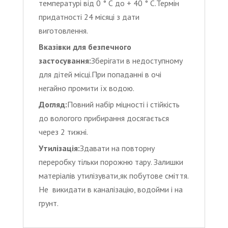
температурі від 0 ° С до + 40 ° С.Термін
придатності 24 місяці з дати
виготовлення.
Вказівки для безпечного
застосування:
Зберігати в недоступному
для дітей місці.При попаданні в очі
негайно промити їх водою.
Догляд:
Повний набір міцності і стійкість
до вологого прибирання досягається
через 2 тижні.
Утилізація:
Здавати на повторну
переробку тільки порожню тару. Залишки
матеріалів утилізувати,як побутове сміття.
Не викидати в каналізацію, водойми і на
грунт.