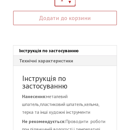
покриття
з
Додати до корзини
ефектом
натурального
каменю
КASdecor
Тexture(Травентин,Марморин)
Інструкція по застосуванню
кількість
Технічні характеристики
Інструкція по
застосуванню
Нанесення:
металевий
шпатель,пластиковий шпатель,кельма,
терка та інші художні інструменти
Не рекомендується:
Проводити роботи
при підвищеній вологості і температурі