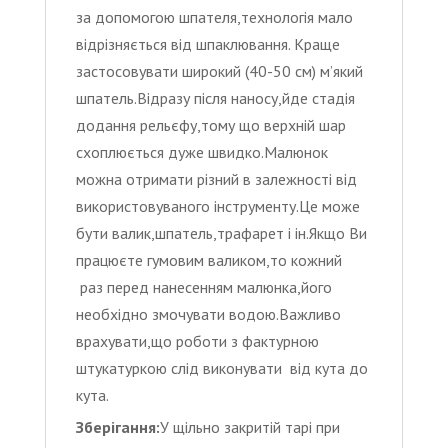
за допомогою шпателя,технологія мало
відрізняється від шпаклювання. Краще
застосовувати широкий (40-50 см) м’який
шпатель.Відразу після наносу,йде стадія
додання рельєфу,тому що верхній шар
схоплюється дуже швидко.Малюнок
можна отримати різний в залежності від
використовуваного інструменту.Це може
бути валик,шпатель,трафарет і ін.Якщо Ви
працюєте гумовим валиком,то кожний
раз перед нанесенням малюнка,його
необхідно змочувати водою.Важливо
врахувати,що роботи з фактурною
штукатуркою слід виконувати від кута до
кута.
Зберігання:
У щільно закритій тарі при