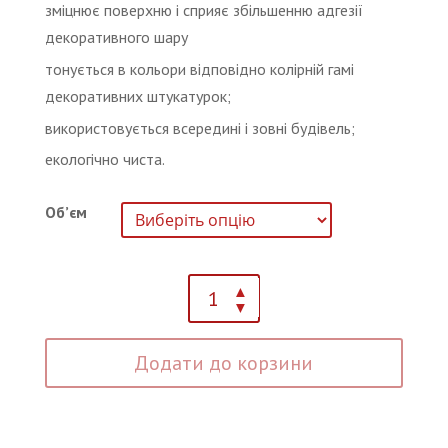
зміцнює поверхню і сприяє збільшенню адгезії
декоративного шару
тонується в кольори відповідно колірній гамі
декоративних штукатурок;
використовується всередині і зовні будівель;
екологічно чиста.
Об’єм
Кварцова
Грунтовка
адгезійна
Додати до корзини
під
штукатурку
КASdecor