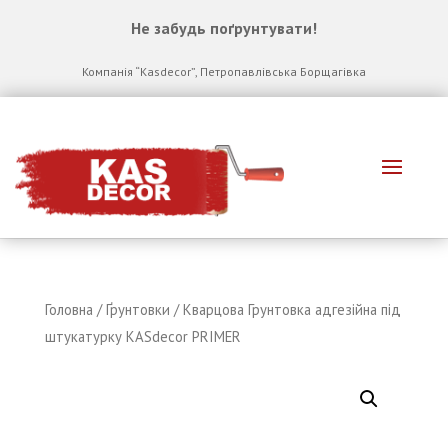
Не забудь по
ґ
рунтувати!
Компанія “Kasdecor”, Петропавлівська Борщагівка
Головна
/
Ґрунтовки
/ Кварцова Грунтовка адгезійна під
штукатурку КASdecor PRIMER