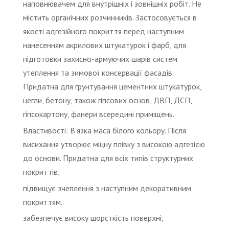
наповнювачем для внутрішніх і зовнішніх робіт. Не
містить органічних розчинників. Застосовується в
якості адгезійного покриття перед наступним
нанесенням акрилових штукатурок і фарб, для
підготовки захисно-армуючих шарів систем
утеплення та зимової консервації фасадів.
Придатна для грунтування цементних штукатурок,
цегли, бетону, також гіпсових основ, ДВП, ДСП,
гіпсокартону, фанери всередині приміщень.
Властивості: В’язка маса білого кольору. Після
висихання утворює міцну плівку з високою адгезією
до основи. Придатна для всіх типів структурних
покриттів;
підвищує зчеплення з наступним декоративним
покриттям.
забезпечує високу шорсткість поверхні;