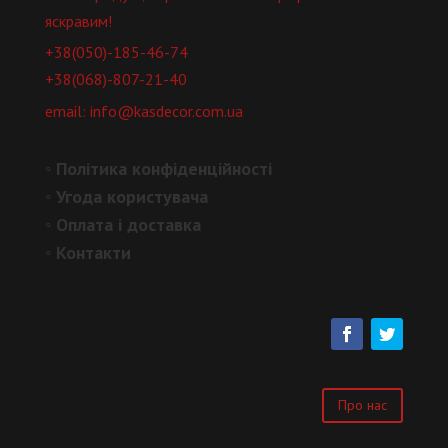
яскравим!
+38(050)-185-46-74
+38(068)-807-21-40
email: info@kasdecor.com.ua
◦
Політика конфіденційності
◦
Угода користувача
◦
Оплата і доставка
◦
Контакти
Про нас