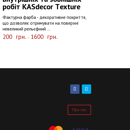
робіт КASdecor Тexture
Фактурна фарба - декоративне покриття,
що дозволяє отримувати на поверхні
невеликий рельєфний ...
200
грн.
1600
грн.
–
Про нас