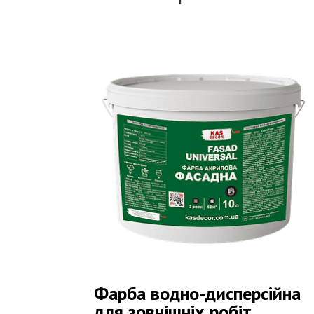
Фарба водно-дисперсійна
для зовнішніх робіт