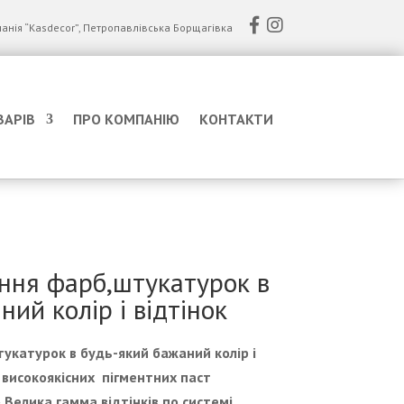
анія “Kasdecor”, Петропавлівська Борщагівка
ВАРІВ
ПРО КОМПАНІЮ
КОНТАКТИ
ння фарб,штукатурок в
ий колір і відтінок
укатурок в будь-який бажаний колір і
 високоякісних пігментних паст
 Велика гамма відтінків по системі