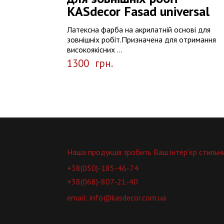
КASdecor Fasad universal
Латексна фарба на акрилатній основі для
зовнішніх робіт.Призначена для отримання
високоякісних ...
1300
грн.
Наша продукція зробить Ваш інтер'єр стильн
+38(050)-185-46-74
+38(068)-807-21-40
email: info@kasdecor.com.ua