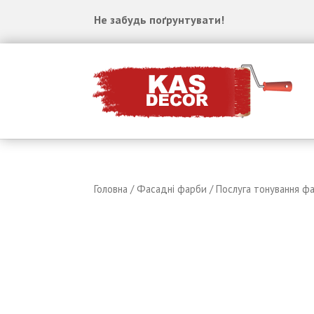
Не забудь по
ґ
рунтувати!
Головна
/
Фасадні фарби
/ Послуга тонування фа