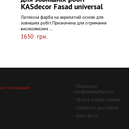
КASdecor Fasad universal
Латексна фарба на акрилатній основі для
зовнішніх робіт.Призначена для отримання
високоякісних ...
1650
грн.
◦
Політика
им та яскравим!
конфіденційності
◦
Угода користувача
◦
Оплата і доставка
◦
Контакти