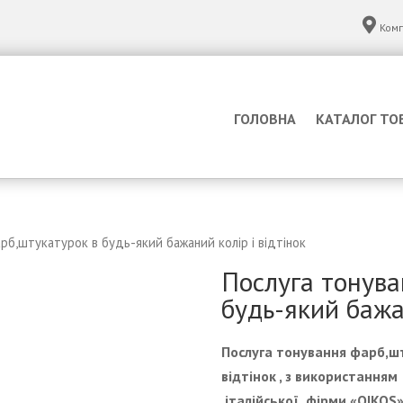
Комп
ГОЛОВНА
КАТАЛОГ ТО
рб,штукатурок в будь-який бажаний колір і відтінок
Послуга тонува
будь-який бажан
Послуга тонування фарб,шт
відтінок , з використанням
італійської фірми «OIKOS»